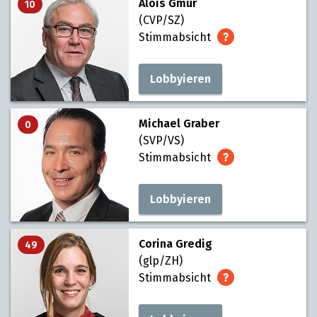
Alois Gmür
10
(CVP/SZ)
Stimmabsicht
Lobbyieren
Michael Graber
0
(SVP/VS)
Stimmabsicht
Lobbyieren
Corina Gredig
49
(glp/ZH)
Stimmabsicht