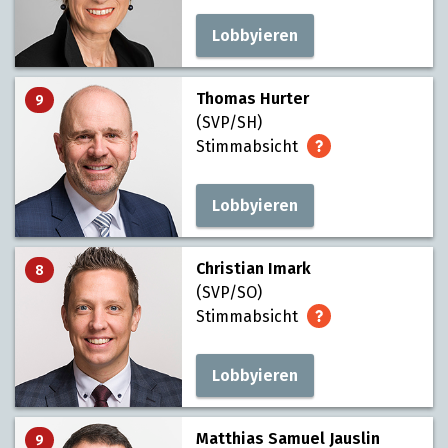
Lobbyieren
Thomas Hurter
9
(SVP/SH)
Stimmabsicht
Lobbyieren
Christian Imark
8
(SVP/SO)
Stimmabsicht
Lobbyieren
Matthias Samuel Jauslin
9