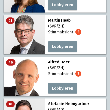
Lobbyieren
Martin Haab
21
(SVP/ZH)
Stimmabsicht
Lobbyieren
Alfred Heer
46
(SVP/ZH)
Stimmabsicht
Lobbyieren
Stefanie Heimgartner
10
(SVP/AG)