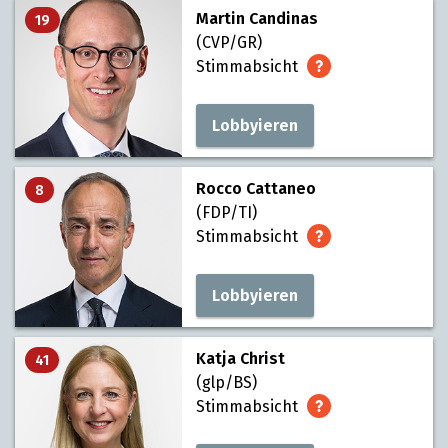
Martin Candinas
19
(CVP/GR)
Stimmabsicht
Lobbyieren
Rocco Cattaneo
8
(FDP/TI)
Stimmabsicht
Lobbyieren
Katja Christ
41
(glp/BS)
Stimmabsicht