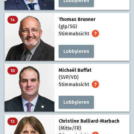
Lobbyieren
Thomas Brunner
14
(glp/SG)
Stimmabsicht
Lobbyieren
Michaël Buffat
10
(SVP/VD)
Stimmabsicht
Lobbyieren
Christine Bulliard-Marbach
13
(Mitte/FR)