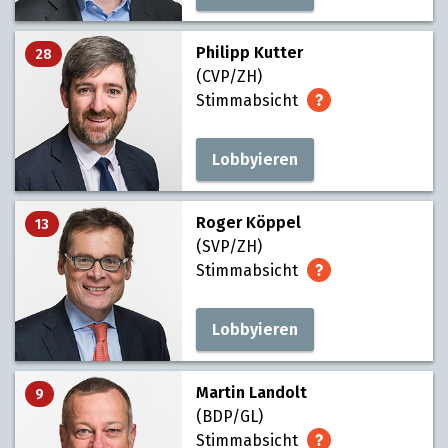
Philipp Kutter
28
(CVP/ZH)
Stimmabsicht
Lobbyieren
Roger Köppel
13
(SVP/ZH)
Stimmabsicht
Lobbyieren
Martin Landolt
9
(BDP/GL)
Stimmabsicht