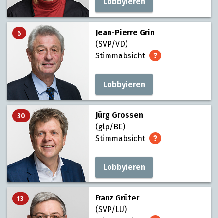
Lobbyieren
Jean-Pierre Grin
6
(SVP/VD)
Stimmabsicht
Lobbyieren
Jürg Grossen
30
(glp/BE)
Stimmabsicht
Lobbyieren
Franz Grüter
13
(SVP/LU)