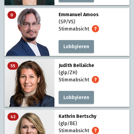
Emmanuel Amoos
0
(SP/VS)
Stimmabsicht
Lobbyieren
Judith Bellaïche
55
(glp/ZH)
Stimmabsicht
Lobbyieren
Kathrin Bertschy
42
(glp/BE)
Stimmabsicht