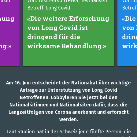
son19984, Testhausen
Von: Test Person19952, Testhaus
Covid
Betreff: Long Covid
ere Erforschung
«Die weitere Erforsch
Covid ist
von Long Covid ist
für die
dringend für die
 Behandlung.»
wirksame Behandlung
Am 16. Juni entscheidet der Nationalrat über wichtige
Anträge zur Unterstützung von Long Covid
Betroffenen. Lobbyieren Sie jetzt bei den
Nationalrätinnen und Nationalräten dafür, dass die
Langzeitfolgen von Corona anerkennt und erforscht
werden.
Laut Studien hat in der Schweiz jede fünfte Person, die