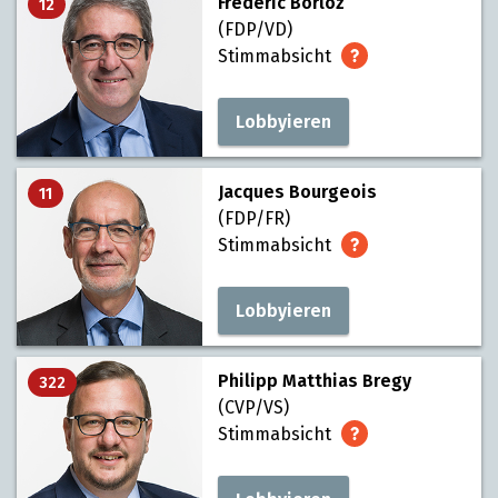
Frédéric Borloz
12
(FDP/VD)
Stimmabsicht
Lobbyieren
Jacques Bourgeois
11
(FDP/FR)
Stimmabsicht
Lobbyieren
Philipp Matthias Bregy
322
(CVP/VS)
Stimmabsicht