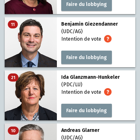
Faire du lobbying
Benjamin Giezendanner
11
(UDC/AG)
Intention de vote
Faire du lobbying
Ida Glanzmann-Hunkeler
21
(PDC/LU)
Intention de vote
Faire du lobbying
Andreas Glarner
10
(UDC/AG)