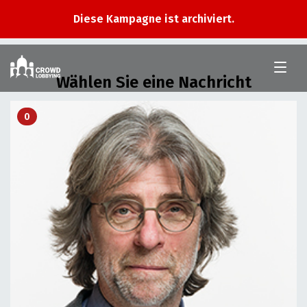
Diese Kampagne ist archiviert.
Im
Nationalrat
Wählen Sie eine Nachricht
0