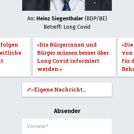
An:
Heinz Siegenthaler
(BDP/BE)
Betreff: Long Covid
tfolgen
«Die Bürgerinnen und
«Die
eitliche
Bürger müssen besser über
von 
it
Long Covid informiert
für 
werden.»
Beh
✍️ Eigene Nachricht...
Absender
Vorname