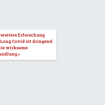
 weitere Erforschung
Long Covid ist dringend
die wirksame
andlung.»