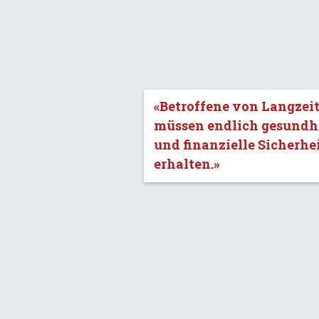
«Betroffene von Langzei
müssen endlich gesundh
und finanzielle Sicherhe
erhalten.»