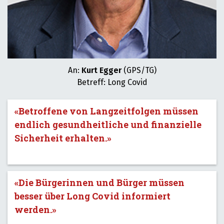
An:
Kurt Egger
(GPS/TG)
Betreff: Long Covid
«Betroffene von Langzeitfolgen müssen
endlich gesundheitliche und finanzielle
Sicherheit erhalten.»
«Die Bürgerinnen und Bürger müssen
besser über Long Covid informiert
werden.»