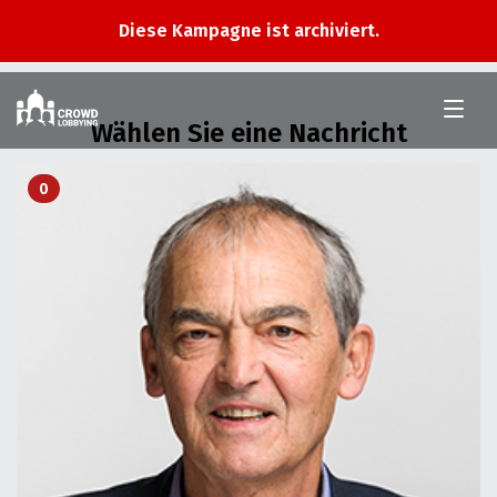
Diese Kampagne ist archiviert.
Im
Nationalrat
Wählen Sie eine Nachricht
0