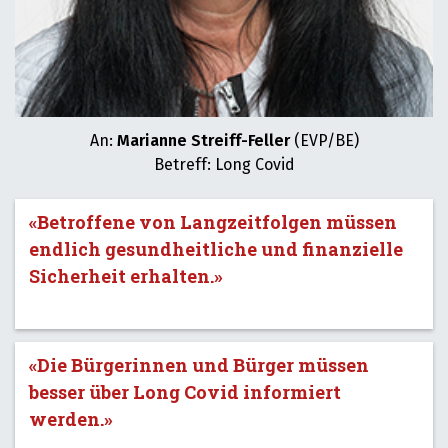
An:
Marianne Streiff-Feller
(EVP/BE)
Betreff: Long Covid
«Betroffene von Langzeitfolgen müssen
endlich gesundheitliche und finanzielle
Sicherheit erhalten.»
«Die Bürgerinnen und Bürger müssen
besser über Long Covid informiert
werden.»