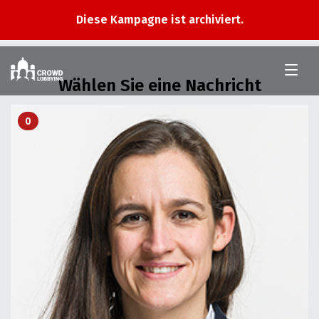
Diese Kampagne ist archiviert.
Im
Nationalrat
Wählen Sie eine Nachricht
0