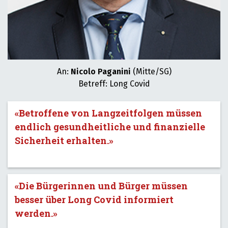
An:
Nicolo Paganini
(Mitte/SG)
Betreff: Long Covid
«Betroffene von Langzeitfolgen müssen
endlich gesundheitliche und finanzielle
Sicherheit erhalten.»
«Die Bürgerinnen und Bürger müssen
besser über Long Covid informiert
werden.»