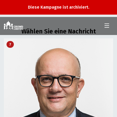
Diese Kampagne ist archiviert.
Im
Nationalrat
Wählen Sie eine Nachricht
7