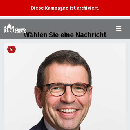
Diese Kampagne ist archiviert.
Im
Nationalrat
Wählen Sie eine Nachricht
9