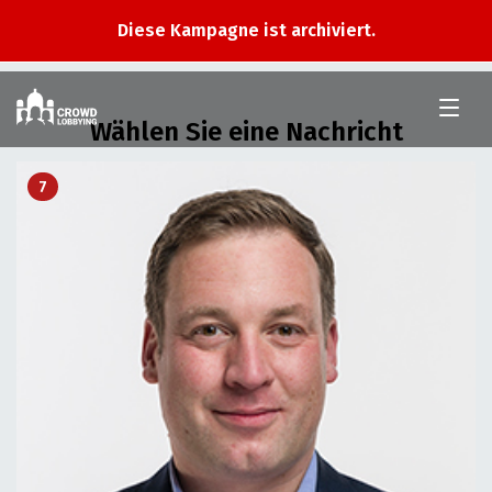
Diese Kampagne ist archiviert.
Im
Nationalrat
Wählen Sie eine Nachricht
7